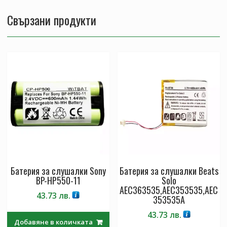
Свързани продукти
Батерия за слушалки Sony
Батерия за слушалки Beats
BP-HP550-11
Solo
AEC363535,AEC353535,AEC
43.73
лв.
353535A
43.73
лв.
Добавяне в количката