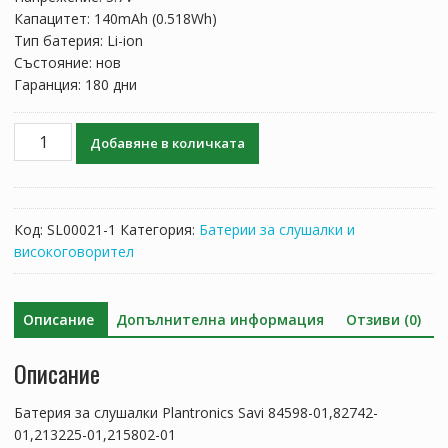
Капацитет: 140mAh (0.518Wh)
Тип батерия: Li-ion
Състояние: нов
Гаранция: 180 дни
количество
Добавяне в количката
за
Батерия
за
слушалки
Код:
SL00021-1
Категория:
Батерии за слушалки и
Plantronics
високоговорител
Savi
84598-
01,82742-
Описание
Допълнителна информация
Отзиви (0)
01,213225-
01,215802-
Описание
01
Батерия за слушалки Plantronics Savi 84598-01,82742-
01,213225-01,215802-01