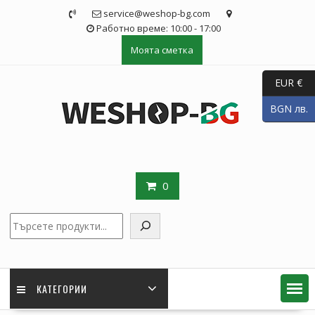
Skip
service@weshop-bg.com
to
Работно време: 10:00 - 17:00
content
Моята сметка
EUR €
BGN лв.
0
Търсене
КАТЕГОРИИ