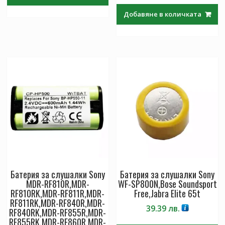
Добавяне в количката
Батерия за слушалки Sony
Батерия за слушалки Sony
MDR-RF810R,MDR-
WF-SP800N,Bose Soundsport
RF810RK,MDR-RF811R,MDR-
Free,Jabra Elite 65t
RF811RK,MDR-RF840R,MDR-
39.39
лв.
RF840RK,MDR-RF855R,MDR-
RF855RK,MDR-RF860R,MDR-