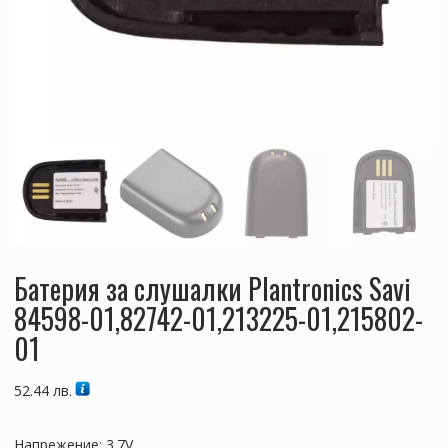
Батерия за слушалки Plantronics Savi
84598-01,82742-01,213225-01,215802-
01
52.44
лв.
Напрежение: 3.7V