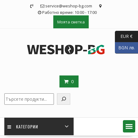
Skip
service@weshop-bg.com
to
Работно време: 10:00 - 17:00
content
Моята сметка
EUR €
BGN лв.
0
Търсене
КАТЕГОРИИ