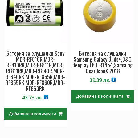
Батерия за слушалки Sony
Батерия за слушалки
MDR-RF810R,MDR-
Samsung Galaxy Buds+,B&O
RF810RK,MDR-RF811R,MDR-
Beoplay E8,LIR1454,Samsung
RF811RK,MDR-RF840R,MDR-
Gear IconX 2018
RF840RK,MDR-RF855R,MDR-
39.39
лв.
RF855RK,MDR-RF860R,MDR-
RF860RK
Добавяне в количката
43.73
лв.
Добавяне в количката