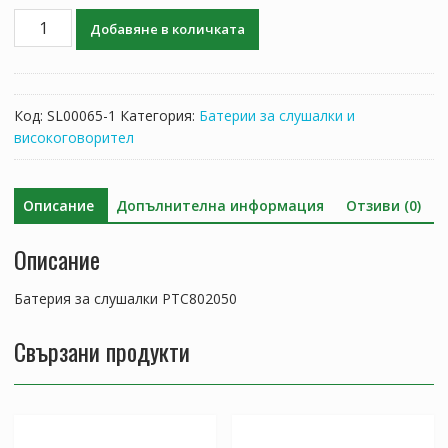
количество
Добавяне в количката
за
Батерия
за
слушалки
Код:
SL00065-1
Категория:
Батерии за слушалки и
PTC802050
високоговорител
Описание
Допълнителна информация
Отзиви (0)
Описание
Батерия за слушалки PTC802050
Свързани продукти