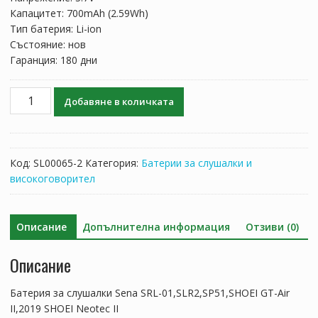
Капацитет: 700mAh (2.59Wh)
Тип батерия: Li-ion
Състояние: нов
Гаранция: 180 дни
количество
Добавяне в количката
за
Батерия
за
слушалки
Код:
SL00065-2
Категория:
Батерии за слушалки и
Sena
високоговорител
SRL-
01,SLR2,SP51,SHOEI
GT-
Описание
Допълнителна информация
Отзиви (0)
Air
II,2019
Описание
SHOEI
Neotec
Батерия за слушалки Sena SRL-01,SLR2,SP51,SHOEI GT-Air
II
II,2019 SHOEI Neotec II