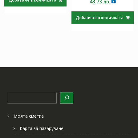
Добавяне в количката
43.73
лв.
Добавяне в количката
Търсене
Моята сметка
Карта за пазаруване