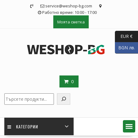
Skip
service@weshop-bg.com
to
Работно време: 10:00 - 17:00
content
Моята сметка
EUR €
BGN лв.
0
Търсене
КАТЕГОРИИ