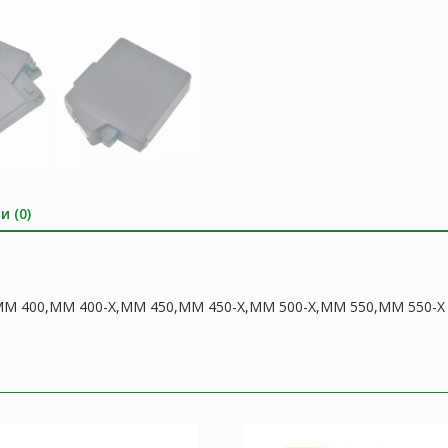
X,MM
450,MM
450-
X,MM
500-
X,MM
550,MM
550-
X
и (0)
vel,MM 400,MM 400-X,MM 450,MM 450-X,MM 500-X,MM 550,MM 550-X