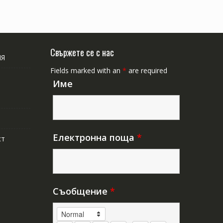
Свържете се с нас
ИЯ
Fields marked with an
*
are required
Име
Електронна поща
*
ст
Съобщение
*