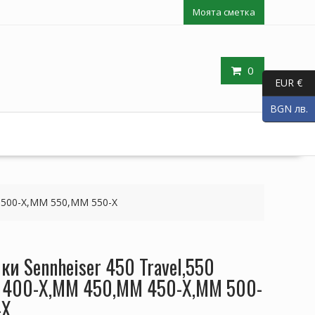
Моята сметка
0
EUR €
BGN лв.
M 500-X,MM 550,MM 550-X
ки Sennheiser 450 Travel,550
 400-X,MM 450,MM 450-X,MM 500-
-X