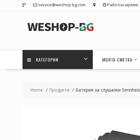
Skip
service@weshop-bg.com
Работно време: 1
to
content
КАТЕГОРИИ
МОЯТА СМЕТКА
Home
Продукти
Батерия за слушалки Sennhei