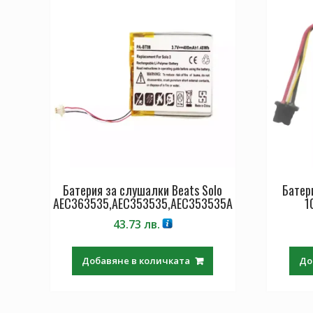
Батерия за слушалки Beats Solo
Батер
AEC363535,AEC353535,AEC353535A
1
43.73
лв.
Добавяне в количката
До