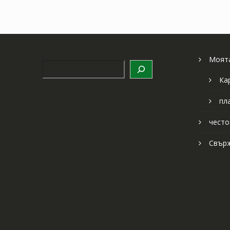
Моята
Търсене
Ка
пл
често
Свърж