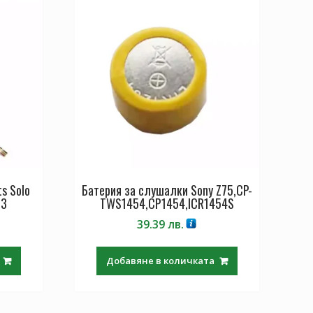
s Solo
Батерия за слушалки Sony Z75,CP-
33
TWS1454,CP1454,ICR1454S
39.39
лв.
Добавяне в количката