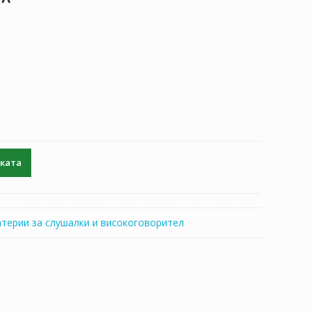
чката
атерии за слушалки и високоговорител