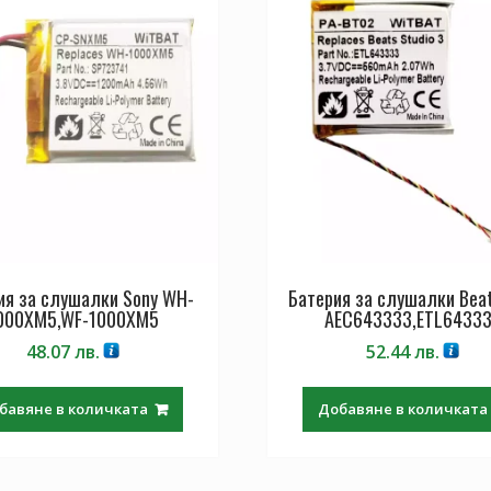
ия за слушалки Sony WH-
Батерия за слушалки Beat
000XM5,WF-1000XM5
AEC643333,ETL6433
48.07
лв.
52.44
лв.
бавяне в количката
Добавяне в количката