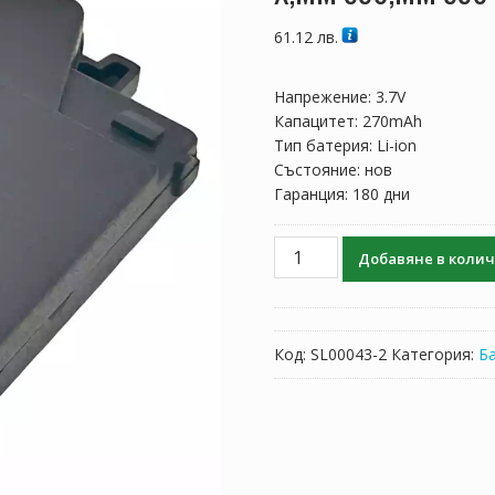
61.12
лв.
Напрежение: 3.7V
Капацитет: 270mAh
Тип батерия: Li-ion
Състояние: нов
Гаранция: 180 дни
количество
Добавяне в коли
за
Батерия
за
слушалки
Код:
SL00043-2
Категория:
Б
Sennheiser
450
Travel,550
Travel,MM
400,MM
400-