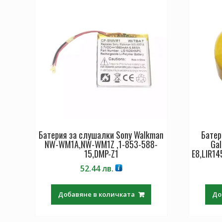
Батерия за слушалки Sony Walkman
Батер
NW-WM1A,NW-WM1Z ,1-853-588-
Gal
15,DMP-Z1
E8,LIR14
52.44
лв.
Добавяне в количката
До