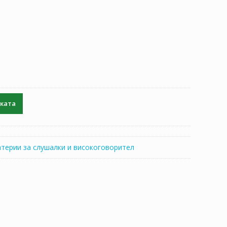
чката
атерии за слушалки и високоговорител
M-