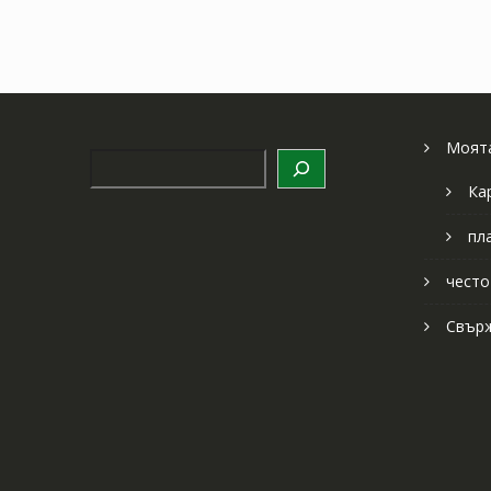
Моята
Търсене
Ка
пл
често
Свърж