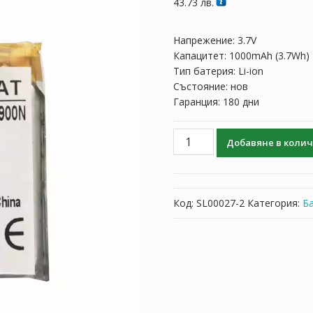
43.73
лв.
Напрежение: 3.7V
Капацитет: 1000mAh (3.7Wh)
Тип батерия: Li-ion
Състояние: нов
Гаранция: 180 дни
количество
Добавяне в коли
за
Батерия
за
слушалки
Код:
SL00027-2
Категория:
Б
Sony
IS1662HNPC,US634038A10S,S
03,SP624038