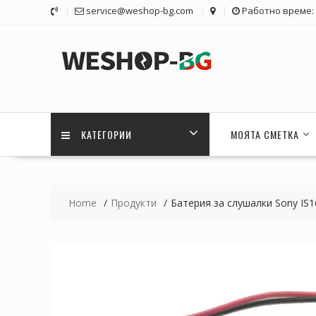
Skip
service@weshop-bg.com
Работно време: 1
to
content
КАТЕГОРИИ
МОЯТА СМЕТКА
Home
Продукти
Батерия за слушалки Sony I