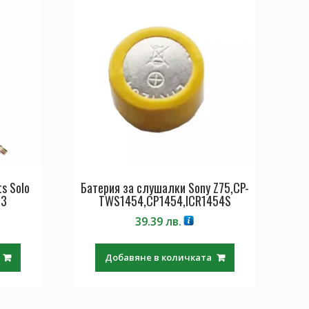
s Solo
Батерия за слушалки Sony Z75,CP-
33
TWS1454,CP1454,ICR1454S
39.39
лв.
Добавяне в количката