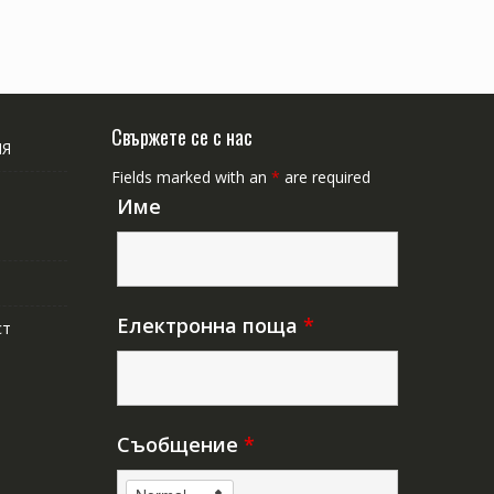
Свържете се с нас
ИЯ
Fields marked with an
*
are required
Име
Електронна поща
*
ст
Съобщение
*