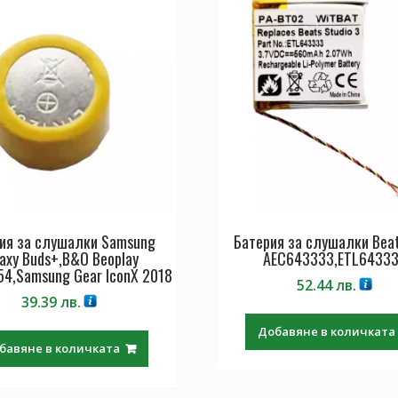
ия за слушалки Samsung
Батерия за слушалки Beat
axy Buds+,B&O Beoplay
AEC643333,ETL6433
54,Samsung Gear IconX 2018
52.44
лв.
39.39
лв.
Добавяне в количката
бавяне в количката