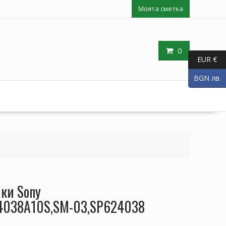
Моята сметка
0
EUR €
BGN лв.
ки Sony
4038A10S,SM-03,SP624038