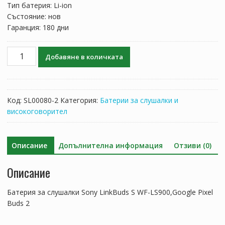
Тип батерия: Li-ion
Състояние: нов
Гаранция: 180 дни
количество
Добавяне в количката
за
Батерия
за
слушалки
Код:
SL00080-2
Категория:
Батерии за слушалки и
Sony
високоговорител
LinkBuds
S
WF-
Описание
Допълнителна информация
Отзиви (0)
LS900,Google
Pixel
Описание
Buds
2
Батерия за слушалки Sony LinkBuds S WF-LS900,Google Pixel
Buds 2