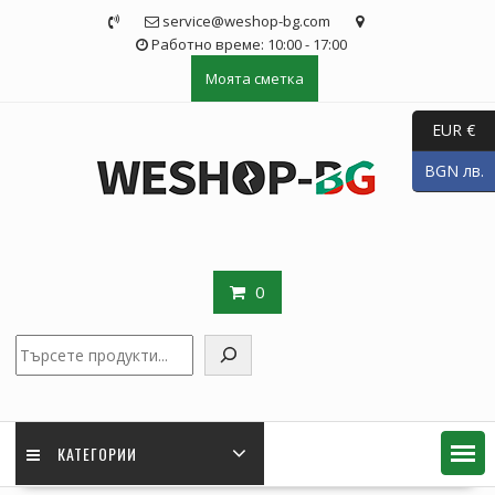
Skip
service@weshop-bg.com
to
Работно време: 10:00 - 17:00
content
Моята сметка
EUR €
BGN лв.
0
Търсене
КАТЕГОРИИ