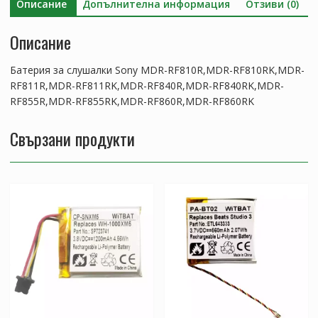
Описание
Допълнителна информация
Отзиви (0)
RF811R,MDR-
RF811RK,MDR-
Описание
RF840R,MDR-
RF840RK,MDR-
Батерия за слушалки Sony MDR-RF810R,MDR-RF810RK,MDR-
RF855R,MDR-
RF811R,MDR-RF811RK,MDR-RF840R,MDR-RF840RK,MDR-
RF855RK,MDR-
RF855R,MDR-RF855RK,MDR-RF860R,MDR-RF860RK
RF860R,MDR-
RF860RK
Свързани продукти