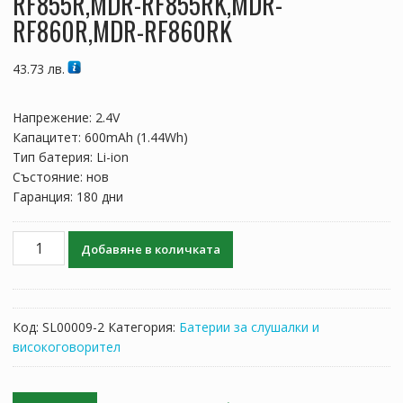
RF855R,MDR-RF855RK,MDR-
RF860R,MDR-RF860RK
43.73
лв.
Напрежение: 2.4V
Капацитет: 600mAh (1.44Wh)
Тип батерия: Li-ion
Състояние: нов
Гаранция: 180 дни
количество
Добавяне в количката
за
Батерия
за
слушалки
Код:
SL00009-2
Категория:
Батерии за слушалки и
Sony
високоговорител
MDR-
RF810R,MDR-
RF810RK,MDR-