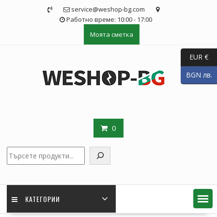
Skip
service@weshop-bg.com
to
Работно време: 10:00 - 17:00
content
Моята сметка
EUR €
BGN лв.
0
Търсене
КАТЕГОРИИ