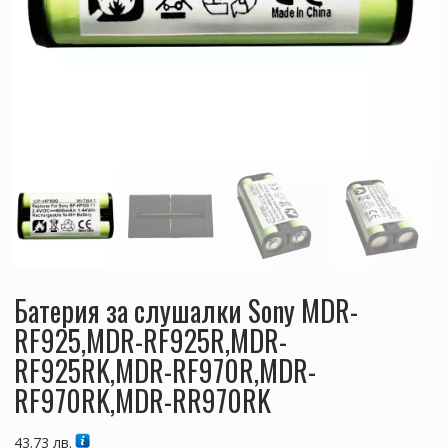
Батерия за слушалки Sony MDR-
RF925,MDR-RF925R,MDR-
RF925RK,MDR-RF970R,MDR-
RF970RK,MDR-RR970RK
43.73
лв.