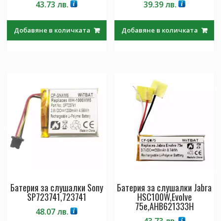
43.73
лв.
39.39
лв.
Добавяне в количката
Добавяне в количката
Батерия за слушалки Sony
Батерия за слушалки Jabra
SP723741,723741
HSC100W,Evolve
75e,AHB621333H
48.07
лв.