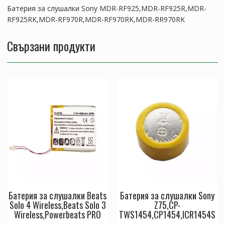
RR970RK
Батерия за слушалки Sony MDR-RF925,MDR-RF925R,MDR-
RF925RK,MDR-RF970R,MDR-RF970RK,MDR-RR970RK
Свързани продукти
Батерия за слушалки Beats
Батерия за слушалки Sony
Solo 4 Wireless,Beats Solo 3
Z75,CP-
Wireless,Powerbeats PRO
TWS1454,CP1454,ICR1454S