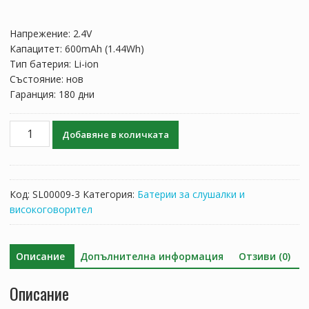
Напрежение: 2.4V
Капацитет: 600mAh (1.44Wh)
Тип батерия: Li-ion
Състояние: нов
Гаранция: 180 дни
количество
Добавяне в количката
за
Батерия
за
слушалки
Код:
SL00009-3
Категория:
Батерии за слушалки и
Sony
високоговорител
MDR-
RF925,MDR-
RF925R,MDR-
Описание
Допълнителна информация
Отзиви (0)
RF925RK,MDR-
RF970R,MDR-
Описание
RF970RK,MDR-