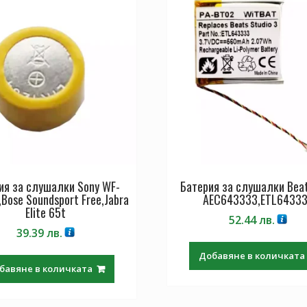
ия за слушалки Sony WF-
Батерия за слушалки Beat
Bose Soundsport Free,Jabra
AEC643333,ETL6433
Elite 65t
52.44
лв.
39.39
лв.
Добавяне в количката
бавяне в количката