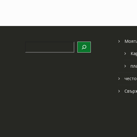
Моята
Търсене
Ка
пл
често
Свърж