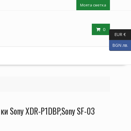
Моята сметка
0
EUR €
BGN лв.
ки Sony XDR-P1DBP,Sony SF-03