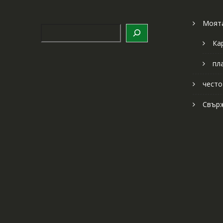
Моята
Търсене
Ка
пл
често
Свърж