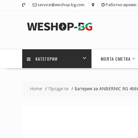
Skip
service@weshop-bg.com
Работно време: 1
to
content
КАТЕГОРИИ
МОЯТА СМЕТКА
Home
Продукти
Батерия за ANBERNIC RG 406