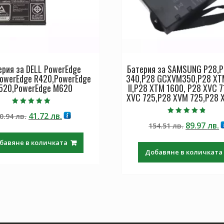
ерия за DELL PowerEdge
Батерия за SAMSUNG P28,
owerEdge R420,PowerEdge
340,P28 GCXVM350,P28 XT
520,PowerEdge M620
II,P28 XTM 1600, P28 XVC 7
XVC 725,P28 XVM 725,P28 
Оценено с
Original
Текущата
41.72
лв.
0.94
лв.
5.00
Оценено с
от 5
Original
Т
89.97
лв.
price
цена
154.51
лв.
4.50
от 5
price
ц
was:
е:
бавяне в количката
was:
е
70.94 лв..
41.72 лв..
Добавяне в количката
154.51 лв.
8