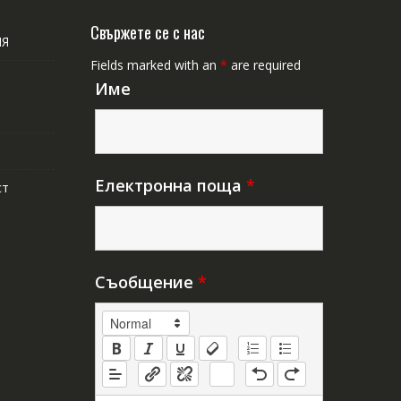
Свържете се с нас
ИЯ
Fields marked with an
*
are required
Име
Електронна поща
*
ст
Съобщение
*