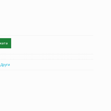
чката
:
Други