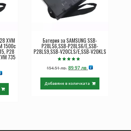
P28 XVM
Батерия за SAMSUNG SSB-
M 1500c
P28LS6,SSB-P28LS6/E,SSB-
15, P28
P28LS9,SSB-V20CLS/E,SSB-V20KLS
XVM 735
Оценено с
Original
Текущата
89.97
лв.
154.51
лв.
5.00
от 5
екущата
price
цена
ена
was:
е:
Добавяне в количката
:
154.51 лв..
89.97 лв..
.
9.97 лв..