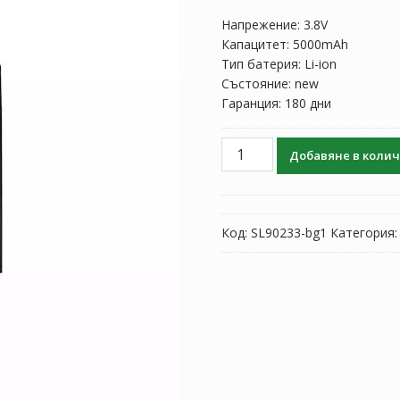
Напрежение: 3.8V
Капацитет: 5000mAh
Тип батерия: Li-ion
Състояние: new
Гаранция: 180 дни
количество
Добавяне в коли
за
Батерия
за
ANBERNIC
Код:
SL90233-bg1
Категория
RG
406H