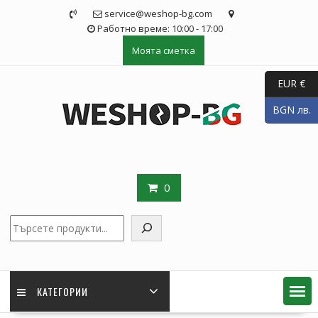
Skip
service@weshop-bg.com
to
Работно време: 10:00 - 17:00
content
Моята сметка
EUR €
BGN лв.
0
Търсене
КАТЕГОРИИ