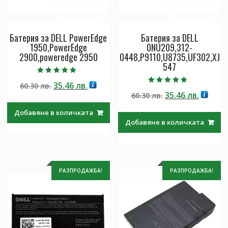
Батерия за DELL PowerEdge
Батерия за DELL
1950,PowerEdge
0NU209,312-
2900,poweredge 2950
0448,P9110,U8735,UF302,XJ
547
Оценено с
Original
Текущата
35.46
лв.
60.30
лв.
5.00
Оценено с
от 5
Original
Текущ
35.46
лв.
price
цена
60.30
лв.
4.50
от 5
price
цена
was:
е:
Добавяне в количката
was:
е:
60.30 лв..
35.46 лв..
Добавяне в количката
60.30 лв..
35.46 лв
РАЗПРОДАЖБА!
РАЗПРОДАЖБА!