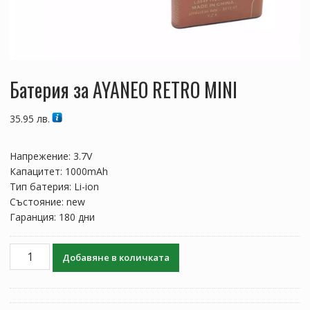
Батерия за AYANEO RETRO MINI
35.95
лв.
Напрежение: 3.7V
Капацитет: 1000mAh
Тип батерия: Li-ion
Състояние: new
Гаранция: 180 дни
количество
Добавяне в количката
за
Батерия
за