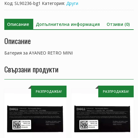
AYANEO
Код:
SL90236-bg1
Категория:
Други
RETRO
MINI
Описание
Допълнителна информация
Отзиви (0)
Описание
Батерия за AYANEO RETRO MINI
Свързани продукти
РАЗПРОДАЖБА!
РАЗПРОДАЖБА!