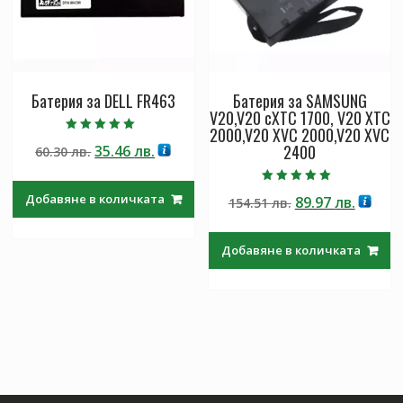
Батерия за DELL FR463
Батерия за SAMSUNG
V20,V20 cXTC 1700, V20 XTC
2000,V20 XVC 2000,V20 XVC
Оценено с
2400
Original
Текущата
35.46
лв.
60.30
лв.
5.00
от 5
price
цена
was:
е:
Оценено с
Добавяне в количката
Original
Текущ
89.97
лв.
154.51
лв.
5.00
60.30 лв..
35.46 лв..
от 5
price
цена
was:
е:
Добавяне в количката
154.51 лв..
89.97 л