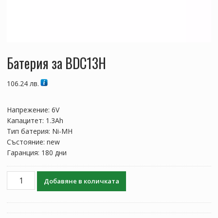
Батерия за BDC13H
106.24
лв.
Напрежение: 6V
Капацитет: 1.3Ah
Тип батерия: Ni-MH
Състояние: new
Гаранция: 180 дни
количество
Добавяне в количката
за
Батерия
за