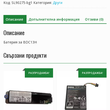
BDC13H
Код:
SL90275-bg1
Категория:
Други
Описание
Допълнителна информация
Отзиви (0)
Описание
Батерия за BDC13H
Свързани продукти
РАЗПРОДАЖБА!
РАЗПРОДАЖБА!