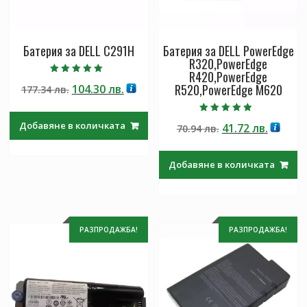
Батерия за DELL C291H
Батерия за DELL PowerEdge
R320,PowerEdge
R420,PowerEdge
Оценено с
R520,PowerEdge M620
Original
Текущата
104.30
лв.
177.34
лв.
5.00
от 5
price
цена
was:
е:
Оценено с
Добавяне в количката
Original
Текущ
41.72
лв.
70.94
лв.
5.00
177.34 лв..
104.30 лв..
от 5
price
цена
was:
е:
Добавяне в количката
70.94 лв..
41.72 лв
РАЗПРОДАЖБА!
РАЗПРОДАЖБА!