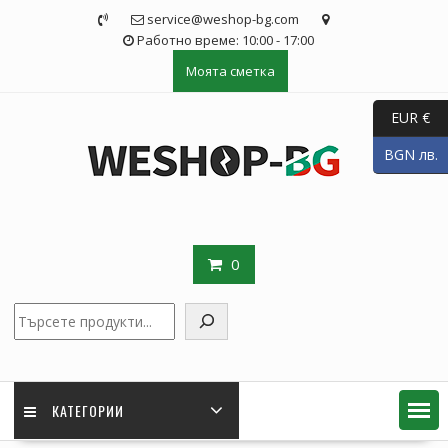
Skip
service@weshop-bg.com
to
Работно време: 10:00 - 17:00
content
Моята сметка
EUR €
BGN лв.
0
Търсене
КАТЕГОРИИ