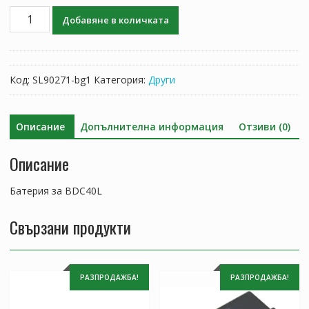
количество
Добавяне в количката
за
Батерия
за
BDC40L
Код:
SL90271-bg1
Категория:
Други
Описание
Допълнителна информация
Отзиви (0)
Описание
Батерия за BDC40L
Свързани продукти
РАЗПРОДАЖБА!
РАЗПРОДАЖБА!