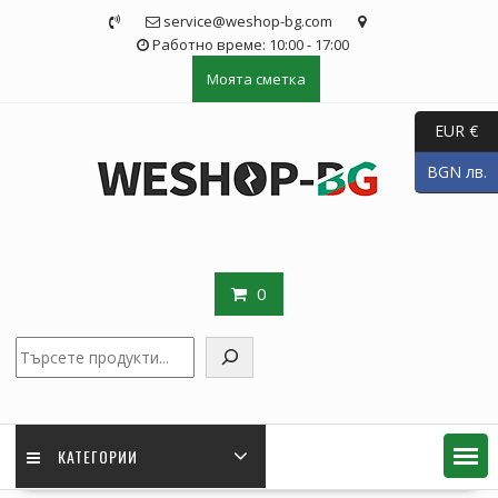
Skip
service@weshop-bg.com
to
Работно време: 10:00 - 17:00
content
Моята сметка
EUR €
BGN лв.
0
Търсене
КАТЕГОРИИ