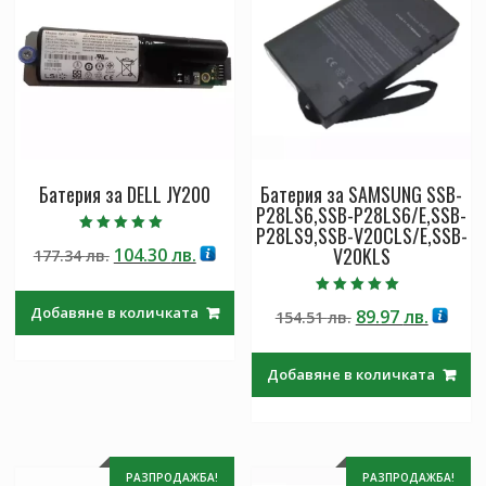
Батерия за DELL JY200
Батерия за SAMSUNG SSB-
P28LS6,SSB-P28LS6/E,SSB-
P28LS9,SSB-V20CLS/E,SSB-
Оценено с
V20KLS
Original
Текущата
104.30
лв.
177.34
лв.
5.00
от 5
price
цена
was:
е:
Оценено с
Добавяне в количката
Original
Текущ
89.97
лв.
154.51
лв.
5.00
177.34 лв..
104.30 лв..
от 5
price
цена
was:
е:
Добавяне в количката
154.51 лв..
89.97 л
РАЗПРОДАЖБА!
РАЗПРОДАЖБА!