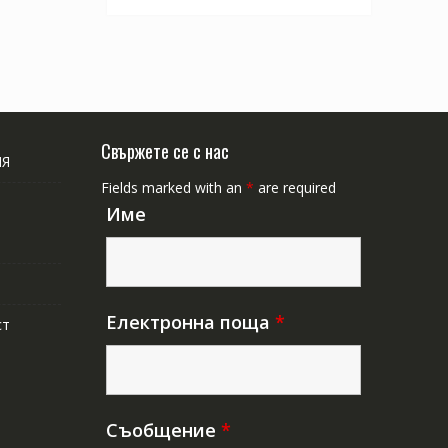
Свържете се с нас
ИЯ
Fields marked with an
*
are required
Име
Електронна поща
*
ст
Съобщение
*