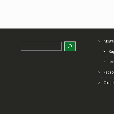
Моята
Търсене
Ка
пл
често
Свърж