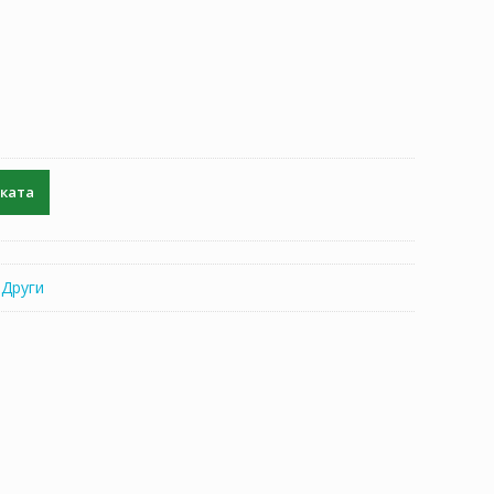
чката
:
Други