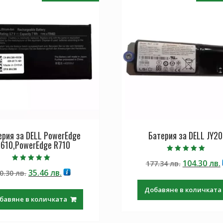
ерия за DELL PowerEdge
Батерия за DELL JY2
610,PowerEdge R710
Оценено с
Original
104.30
лв.
177.34
лв.
5.00
Оценено с
от 5
Original
Текущата
35.46
лв.
0.30
лв.
price
5.00
от 5
price
цена
was:
Добавяне в количката
was:
е:
177.34 лв..
бавяне в количката
60.30 лв..
35.46 лв..