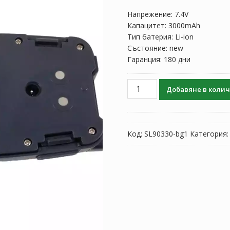
Напрежение: 7.4V
Капацитет: 3000mAh
Тип батерия: Li-ion
Състояние: new
Гаранция: 180 дни
количество
Добавяне в коли
за
Батерия
за
Gowin
Код:
SL90330-bg1
Категория
BL-
L1