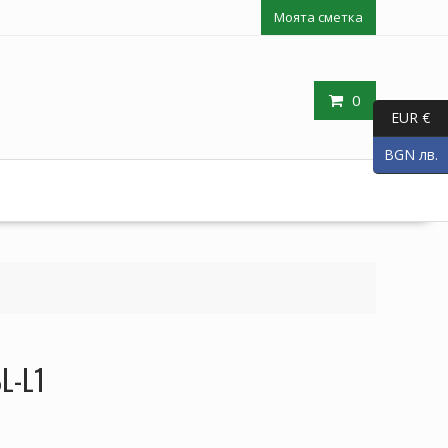
Моята сметка
0
EUR €
BGN лв.
BL-L1