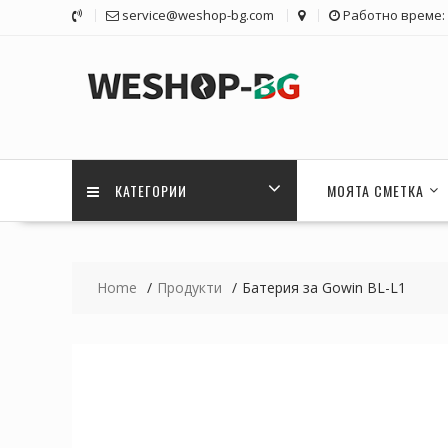
Skip
service@weshop-bg.com
Работно време: 1
to
content
КАТЕГОРИИ
МОЯТА СМЕТКА
Home
Продукти
Батерия за Gowin BL-L1