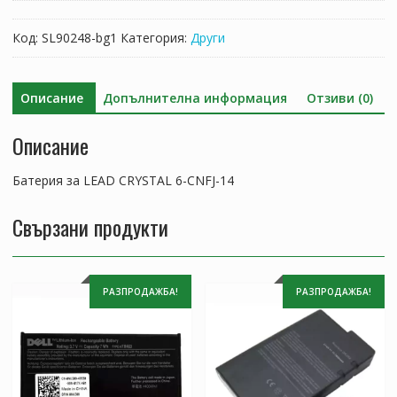
за
LEAD
Код:
SL90248-bg1
Категория:
Други
CRYSTAL
6-
CNFJ-
Описание
Допълнителна информация
Отзиви (0)
14
Описание
Батерия за LEAD CRYSTAL 6-CNFJ-14
Свързани продукти
РАЗПРОДАЖБА!
РАЗПРОДАЖБА!