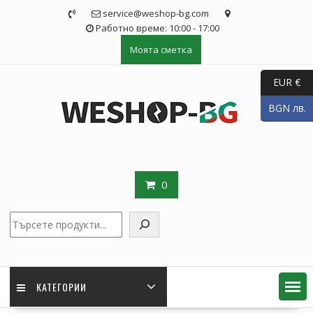
Skip
service@weshop-bg.com
to
Работно време: 10:00 - 17:00
content
Моята сметка
EUR €
BGN лв.
0
Търсене
КАТЕГОРИИ