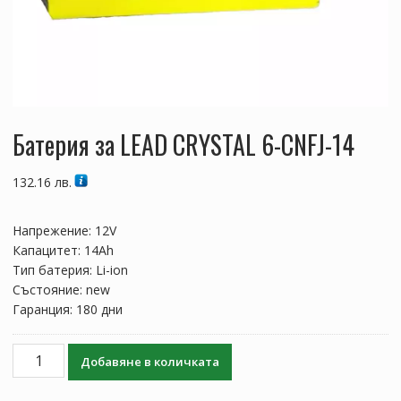
Батерия за LEAD CRYSTAL 6-CNFJ-14
132.16
лв.
Напрежение: 12V
Капацитет: 14Ah
Тип батерия: Li-ion
Състояние: new
Гаранция: 180 дни
количество
Добавяне в количката
за
Батерия