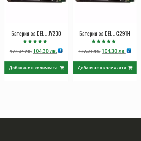
Батерия за DELL JY200
Батерия за DELL C291H
Оценено с
Оценено с
Original
Текущата
Original
Теку
104.30
лв.
104.30
лв.
177.34
лв.
177.34
лв.
5.00
5.00
от 5
от 5
price
цена
price
цена
was:
е:
was:
е:
Добавяне в количката
Добавяне в количката
177.34 лв..
104.30 лв..
177.34 лв..
104.30