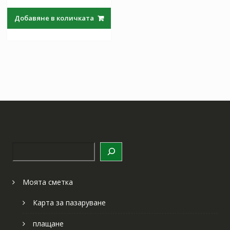
price
цена
was:
е:
Добавяне в количката
154.51 лв..
89.97 лв..
Търсене
Моята сметка
Карта за пазаруване
плащане