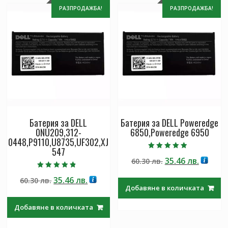
РАЗПРОДАЖБА!
РАЗПРОДАЖБА!
Батерия за DELL
Батерия за DELL Poweredge
0NU209,312-
6850,Poweredge 6950
0448,P9110,U8735,UF302,XJ
547
Оценено с
Original
Текущ
35.46
лв.
60.30
лв.
4.50
от 5
price
цена
Оценено с
Original
Текущата
35.46
лв.
60.30
лв.
4.50
was:
е:
от 5
Добавяне в количката
price
цена
60.30 лв..
35.46 лв
was:
е:
Добавяне в количката
60.30 лв..
35.46 лв..