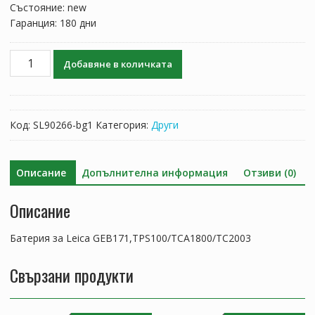
Състояние: new
Гаранция: 180 дни
количество
Добавяне в количката
за
Батерия
за
Leica
Код:
SL90266-bg1
Категория:
Други
GEB171,TPS100/TCA1800/TC2003
Описание
Допълнителна информация
Отзиви (0)
Описание
Батерия за Leica GEB171,TPS100/TCA1800/TC2003
Свързани продукти