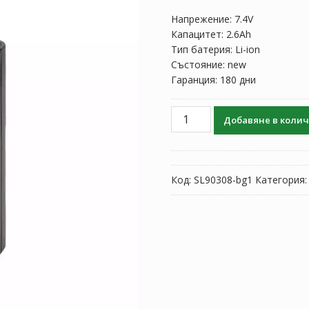
Напрежение: 7.4V
Капацитет: 2.6Ah
Тип батерия: Li-ion
Състояние: new
Гаранция: 180 дни
количество
Добавяне в коли
за
Батерия
за
Leica
Код:
SL90308-bg1
Категория
GEB212
GS15/GS16