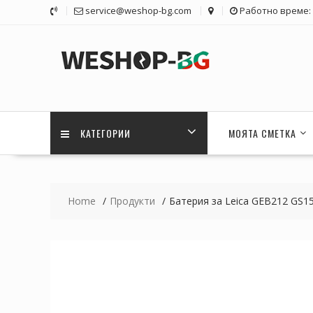
Skip
service@weshop-bg.com
Работно време: 1
to
content
КАТЕГОРИИ
МОЯТА СМЕТКА
Home
Продукти
Батерия за Leica GEB212 GS1