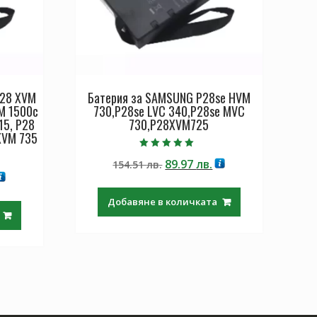
P28 XVM
Батерия за SAMSUNG P28se HVM
M 1500c
730,P28se LVC 340,P28se MVC
15, P28
730,P28XVM725
XVM 735
Оценено с
Original
Текущата
89.97
лв.
154.51
лв.
5.00
от 5
екущата
price
цена
ена
was:
е:
Добавяне в количката
:
154.51 лв..
89.97 лв..
.
9.97 лв..