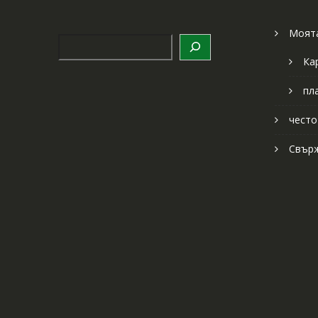
Моята
Търсене
Ка
пл
често
Свърж