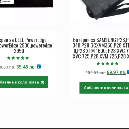
ерия за DELL PowerEdge
Батерия за SAMSUNG P28,
owerEdge 2900,poweredge
340,P28 GCXVM350,P28 XT
2950
II,P28 XTM 1600, P28 XVC 7
XVC 725,P28 XVM 725,P28 
Оценено с
Original
Текущата
35.46
лв.
0.30
лв.
5.00
Оценено с
от 5
Original
Т
89.97
лв.
price
цена
154.51
лв.
4.50
от 5
price
ц
was:
е:
бавяне в количката
was:
е
60.30 лв..
35.46 лв..
Добавяне в количката
154.51 лв.
8