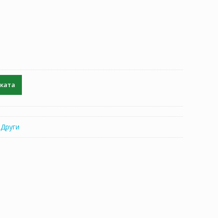
чката
:
Други