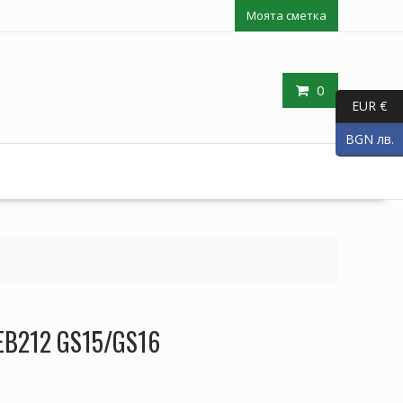
Моята сметка
0
EUR €
BGN лв.
GEB212 GS15/GS16