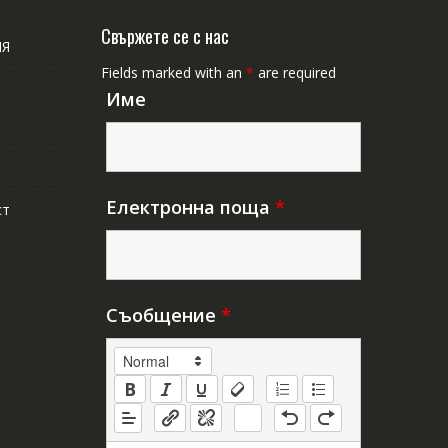
Свържете се с нас
ИЯ
Fields marked with an
*
are required
Име
Електронна поща
*
ст
Съобщение
*