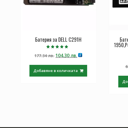
Батерия за DELL C291H
Бат
1950,P
Оценено с
Original
Текущата
104.30
лв.
177.34
лв.
5.00
от 5
price
цена
6
was:
е:
Добавяне в количката
177.34 лв..
104.30 лв..
До