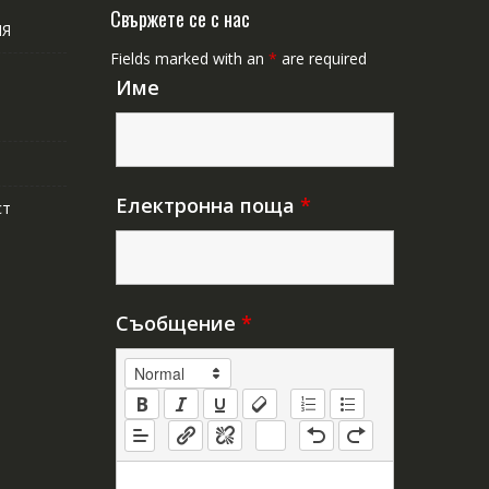
Свържете се с нас
ИЯ
Fields marked with an
*
are required
Име
Електронна поща
*
ст
Съобщение
*