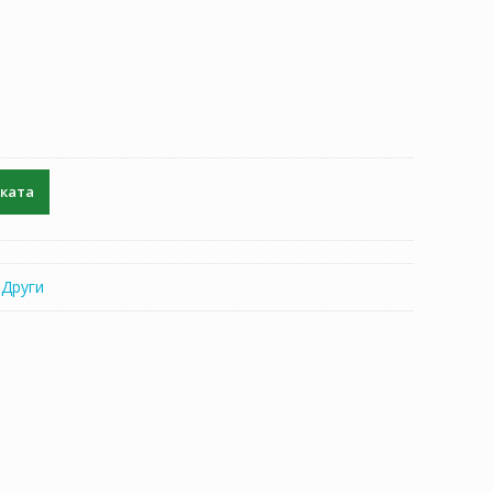
чката
:
Други