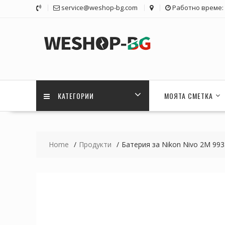
Skip
service@weshop-bg.com
Работно време: 1
to
content
КАТЕГОРИИ
МОЯТА СМЕТКА
Home
Продукти
Батерия за Nikon Nivo 2M 99