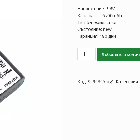
Напрежение: 3.6V
Капацитет: 6700mAh
Тип батерия: Li-ion
Състояние: new
Гаранция: 180 дни
количество
Добавяне в коли
за
Батерия
за
Nikon
Код:
SL90305-bg1
Категория
Nivo
2M
993521