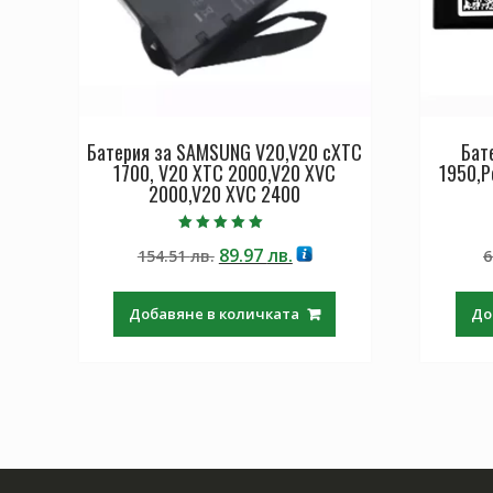
Батерия за SAMSUNG V20,V20 cXTC
Бат
1700, V20 XTC 2000,V20 XVC
1950,P
2000,V20 XVC 2400
Оценено с
Original
Текущата
89.97
лв.
154.51
лв.
6
5.00
от 5
price
цена
was:
е:
Добавяне в количката
До
154.51 лв..
89.97 лв..