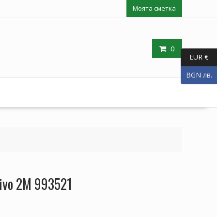
Моята сметка
0
EUR €
BGN лв.
Nivo 2M 993521