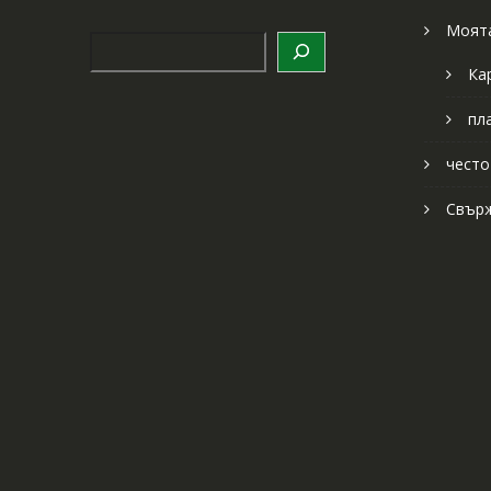
Моята
Търсене
Ка
пл
често
Свърж