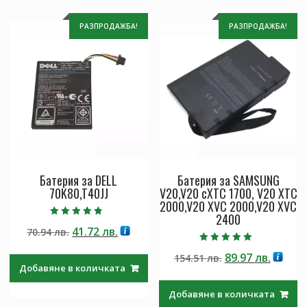
РАЗПРОДАЖБА!
РАЗПРОДАЖБА!
Батерия за DELL
Батерия за SAMSUNG
70K80,T40JJ
V20,V20 cXTC 1700, V20 XTC
2000,V20 XVC 2000,V20 XVC
2400
Оценено с
Original
Текущата
41.72
лв.
70.94
лв.
4.50
от 5
price
цена
Оценено с
Original
Текущ
89.97
лв.
154.51
лв.
5.00
was:
е:
от 5
Добавяне в количката
price
цена
70.94 лв..
41.72 лв..
was:
е:
Добавяне в количката
154.51 лв..
89.97 л