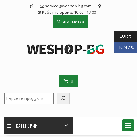
Skip
service@weshop-bg.com
to
Работно време: 10:00 - 17:00
content
Моята сметка
EUR €
BGN лв.
0
Търсене
КАТЕГОРИИ