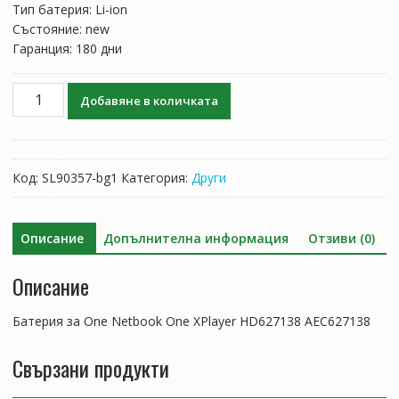
Тип батерия: Li-ion
Състояние: new
Гаранция: 180 дни
количество
Добавяне в количката
за
Батерия
за
One
Код:
SL90357-bg1
Категория:
Други
Netbook
One
XPlayer
Описание
Допълнителна информация
Отзиви (0)
HD627138
AEC627138
Описание
Батерия за One Netbook One XPlayer HD627138 AEC627138
Свързани продукти