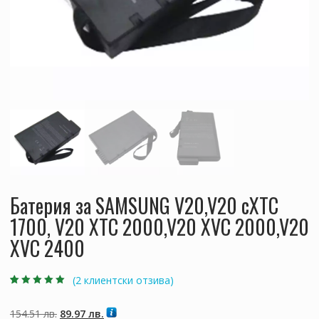
Батерия за SAMSUNG V20,V20 cXTC
1700, V20 XTC 2000,V20 XVC 2000,V20
XVC 2400
(
2
клиентски отзива)
Оценен
2
5.00
от
5, базирано на
потребителски
Original
Текущата
154.51
лв.
89.97
лв.
оценки