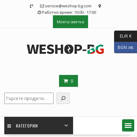
Skip
service@weshop-bg.com
to
Работно време: 10:00 - 17:00
content
Моята сметка
EUR €
BGN лв.
0
Търсене
КАТЕГОРИИ