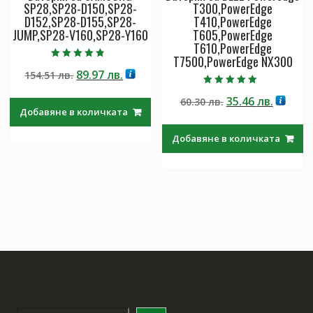
SP28,SP28-D150,SP28-
T300,PowerEdge
D152,SP28-D155,SP28-
T410,PowerEdge
JUMP,SP28-V160,SP28-Y160
T605,PowerEdge
T610,PowerEdge
T7500,PowerEdge NX300
Оценено с
Original
Текущата
89.97
лв.
154.51
лв.
4.50
от 5
price
цена
Оценено с
Original
Текущ
35.46
лв.
60.30
лв.
5.00
was:
е:
от 5
Добавяне в количката
price
цена
154.51 лв..
89.97 лв..
was:
е:
Добавяне в количката
60.30 лв..
35.46 лв