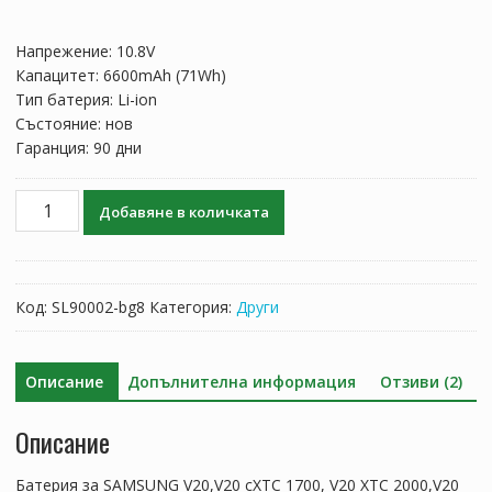
price
цена
was:
е:
Напрежение: 10.8V
154.51 лв..
89.97 лв..
Капацитет: 6600mAh (71Wh)
Тип батерия: Li-ion
Състояние: нов
Гаранция: 90 дни
количество
Добавяне в количката
за
Батерия
за
SAMSUNG
Код:
SL90002-bg8
Категория:
Други
V20,V20
cXTC
1700,
Описание
Допълнителна информация
Отзиви (2)
V20
XTC
Описание
2000,V20
XVC
Батерия за SAMSUNG V20,V20 cXTC 1700, V20 XTC 2000,V20
2000,V20