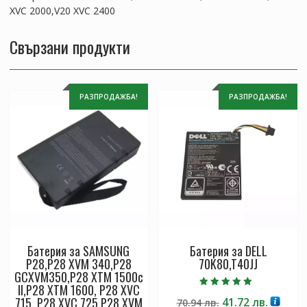
XVC 2000,V20 XVC 2400
XVC
2400
Свързани продукти
РАЗПРОДАЖБА!
РАЗПРОДАЖБА!
Батерия за SAMSUNG
Батерия за DELL
P28,P28 XVM 340,P28
70K80,T40JJ
GCXVM350,P28 XTM 1500c
II,P28 XTM 1600, P28 XVC
Оценено с
715, P28 XVC 725,P28 XVM
Original
Текущ
41.72
лв.
70.94
лв.
4.50