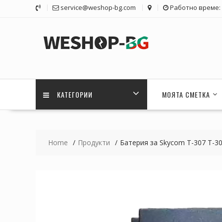
Skip
service@weshop-bg.com
Работно време: 1
to
content
КАТЕГОРИИ
МОЯТА СМЕТКА
Home
Продукти
Батерия за Skycom T-307 T-3