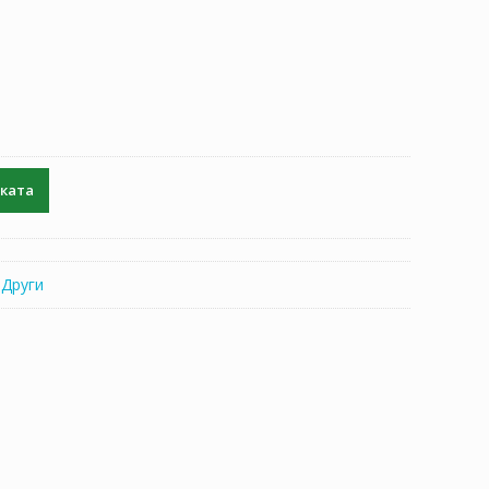
чката
:
Други