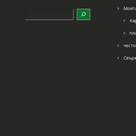
Моята
Търсене
Ка
пл
често
Свърж