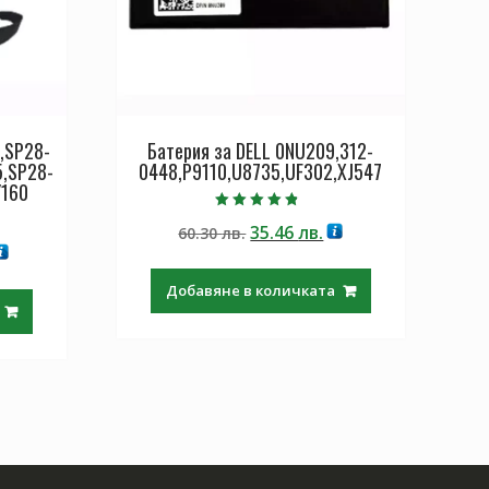
,SP28-
Батерия за DELL 0NU209,312-
5,SP28-
0448,P9110,U8735,UF302,XJ547
Y160
Оценено с
Original
Текущата
35.46
лв.
60.30
лв.
4.50
от 5
екущата
price
цена
ена
was:
е:
Добавяне в количката
:
60.30 лв..
35.46 лв..
.
9.97 лв..