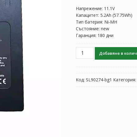
Напрежение: 11.1V
Капацитет: 5.2Ah (57.75Wh)
Тип батерия: Ni-MH
Състояние: new
Гаранция: 180 дни
количество
Добавяне в коли
за
Батерия
за
Skycom
Код:
SL90274-bg1
Категория
T-
307
T-
308