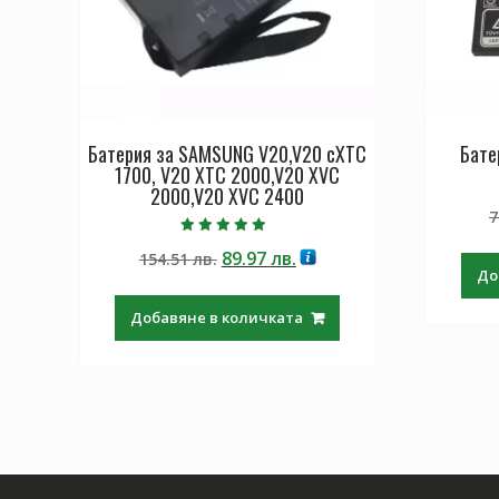
Батерия за SAMSUNG V20,V20 cXTC
Бате
1700, V20 XTC 2000,V20 XVC
2000,V20 XVC 2400
7
Оценено с
Original
Текущата
89.97
лв.
154.51
лв.
5.00
от 5
До
price
цена
was:
е:
Добавяне в количката
154.51 лв..
89.97 лв..