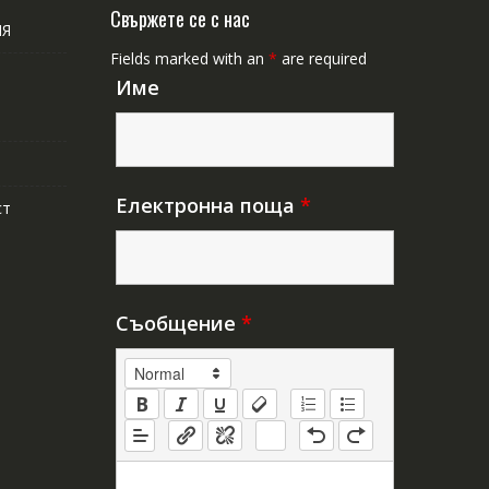
Свържете се с нас
ИЯ
Fields marked with an
*
are required
Име
Електронна поща
*
ст
Съобщение
*