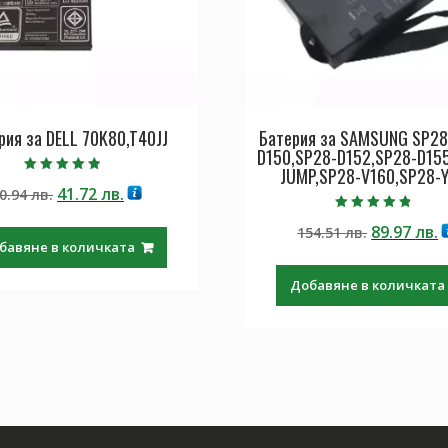
рия за DELL 70K80,T40JJ
Батерия за SAMSUNG SP28
D150,SP28-D152,SP28-D15
JUMP,SP28-V160,SP28-
Оценено с
Original
Текущата
41.72
лв.
0.94
лв.
4.50
от 5
price
цена
Оценено с
Original
Т
89.97
лв.
154.51
лв.
4.50
was:
е:
от 5
бавяне в количката
price
ц
70.94 лв..
41.72 лв..
was:
е
Добавяне в количката
154.51 лв.
8