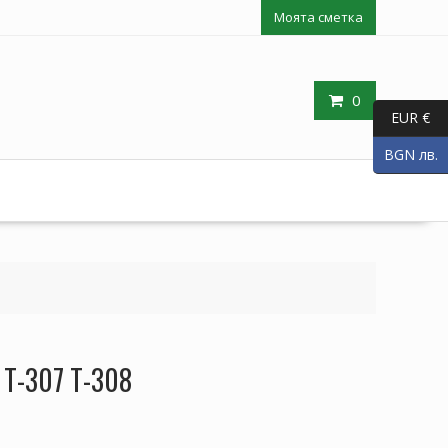
Моята сметка
0
EUR €
BGN лв.
 T-307 T-308