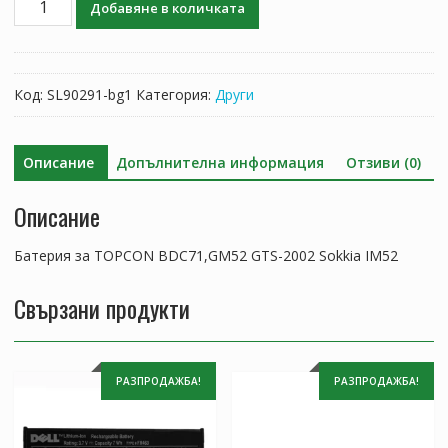
Добавяне в количката
за
Батерия
за
TOPCON
Код:
SL90291-bg1
Категория:
Други
BDC71,GM52
GTS-
2002
Описание
Допълнителна информация
Отзиви (0)
Sokkia
IM52
Описание
Батерия за TOPCON BDC71,GM52 GTS-2002 Sokkia IM52
Свързани продукти
РАЗПРОДАЖБА!
РАЗПРОДАЖБА!