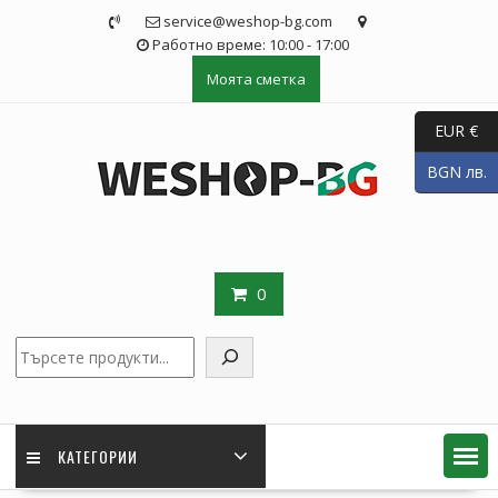
Skip
service@weshop-bg.com
to
Работно време: 10:00 - 17:00
content
Моята сметка
EUR €
BGN лв.
0
Търсене
КАТЕГОРИИ