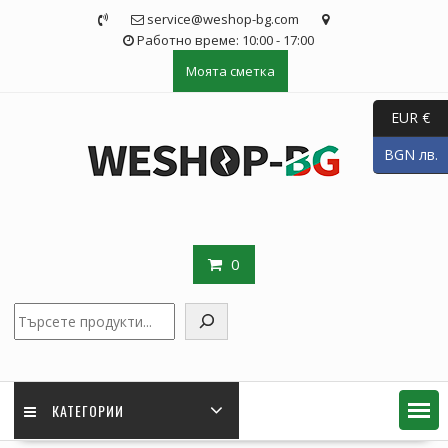
Skip
service@weshop-bg.com
to
Работно време: 10:00 - 17:00
content
Моята сметка
EUR €
BGN лв.
0
Търсене
КАТЕГОРИИ