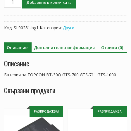
Добавяне в количката
за
Батерия
за
TOPCON
Код:
SL90281-bg1
Категория:
Други
BT-
30Q,GTS-
700
Описание
Допълнителна информация
Отзиви (0)
GTS-
711
Описание
GTS-
1000
Батерия за TOPCON BT-30Q GTS-700 GTS-711 GTS-1000
Свързани продукти
РАЗПРОДАЖБА!
РАЗПРОДАЖБА!