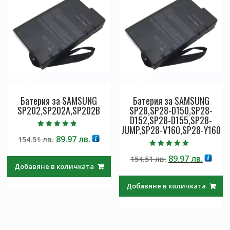
Батерия за SAMSUNG
Батерия за SAMSUNG
SP202,SP202A,SP202B
SP28,SP28-D150,SP28-
D152,SP28-D155,SP28-
JUMP,SP28-V160,SP28-Y160
Оценено с
Original
Текущата
89.97
лв.
154.51
лв.
4.50
от 5
price
цена
Оценено с
Original
Текущ
89.97
лв.
154.51
лв.
4.50
was:
е:
от 5
Добавяне в количката
price
цена
154.51 лв..
89.97 лв..
was:
е:
Добавяне в количката
154.51 лв..
89.97 л