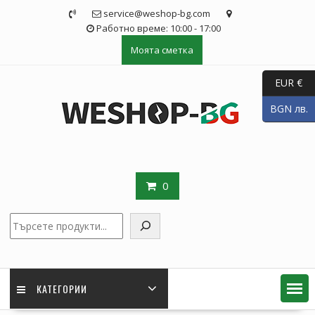
Skip
service@weshop-bg.com
to
Работно време: 10:00 - 17:00
content
Моята сметка
EUR €
BGN лв.
0
Търсене
КАТЕГОРИИ