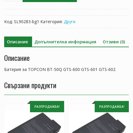
Батерия
за
TOPCON
Код:
SL90283-bg1
Категория:
Други
BT-
50Q,GTS-
600
Описание
Допълнителна информация
Отзиви (0)
GTS-
601
Описание
GTS-
602
Батерия за TOPCON BT-50Q GTS-600 GTS-601 GTS-602
Свързани продукти
РАЗПРОДАЖБА!
РАЗПРОДАЖБА!