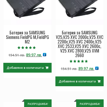
Батерия за SAMSUNG
Батерия за SAMSUNG
Siemens FieldPG M,FieldPG
V25,V25 XVC 2000c,V25 XVC
M2
2200c,V25 XVC 2400c,V25
XVC 2533,V25 XVC 2600c,
V25 XVC 2800,V25 XVM
Оценено с
2660
Original
Текущата
89.97
лв.
154.51
лв.
5.00
от 5
price
цена
was:
е:
Оценено с
Добавяне в количката
Original
Текущ
89.97
лв.
154.51
лв.
4.50
154.51 лв..
89.97 лв..
от 5
price
цена
was:
е:
Добавяне в количката
154.51 лв..
89.97 л
РАЗПРОДАЖБА!
РАЗПРОДАЖБА!