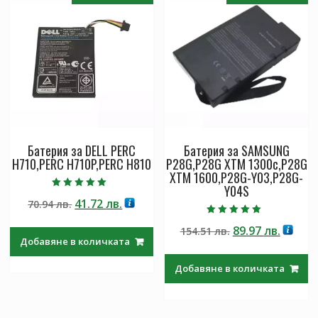
Батерия за DELL PERC
Батерия за SAMSUNG
H710,PERC H710P,PERC H810
P28G,P28G XTM 1300c,P28G
XTM 1600,P28G-Y03,P28G-
Y04S
Оценено с
Original
Текущата
41.72
лв.
70.94
лв.
5.00
от 5
price
цена
Оценено с
Original
Текущ
89.97
лв.
154.51
лв.
5.00
was:
е:
от 5
Добавяне в количката
price
цена
70.94 лв..
41.72 лв..
was:
е:
Добавяне в количката
154.51 лв..
89.97 л