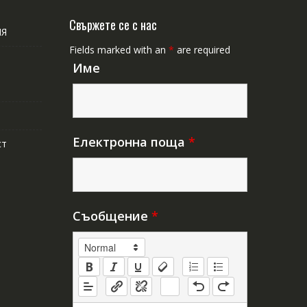
Свържете се с нас
ИЯ
Fields marked with an
*
are required
Име
Електронна поща
*
ст
Съобщение
*