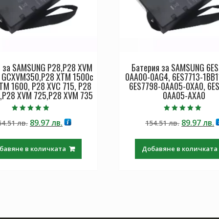
я за SAMSUNG P28,P28 XVM
Батерия за SAMSUNG 6ES
 GCXVM350,P28 XTM 1500c
0AA00-0AG4, 6ES7713-1BB1
XTM 1600, P28 XVC 715, P28
6ES7798-0AA05-0XA0, 6E
,P28 XVM 725,P28 XVM 735
0AA05-AXA0
Оценено с
Оценено с
Original
Текущата
Original
Т
89.97
лв.
89.97
лв.
54.51
лв.
154.51
лв.
4.50
5.00
от 5
от 5
price
цена
price
ц
was:
е:
was:
е
бавяне в количката
Добавяне в количката
154.51 лв..
89.97 лв..
154.51 лв.
8