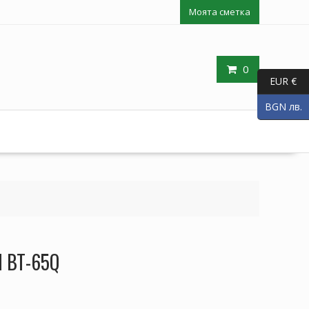
Моята сметка
0
EUR €
BGN лв.
N BT-65Q