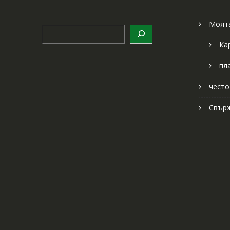
Моята
Търсене
Ка
пл
често
Свърж