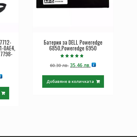
7712-
Батерия за DELL Poweredge
1-0AE4,
6850,Poweredge 6950
S7798-
Оценено с
Original
Текущата
35.46
лв.
60.30
лв.
4.50
от 5
price
цена
екущата
was:
е:
Добавяне в количката
ена
60.30 лв..
35.46 лв..
:
.
9.97 лв..