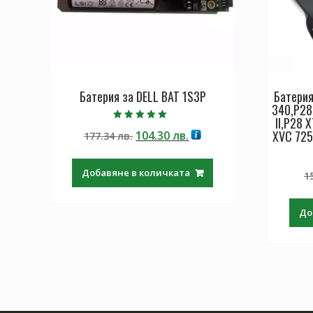
Батерия за DELL BAT 1S3P
Батери
340,P28
II,P28 
Оценено с
XVC 725
Original
Текущата
104.30
лв.
177.34
лв.
5.00
от 5
price
цена
was:
е:
Добавяне в количката
1
177.34 лв..
104.30 лв..
До