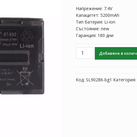
Напрежение: 7.4V
Капацитет: 5200mAh
Тип батерия: Li-ion
Състояние: new
Гаранция: 180 дни
количество
Добавяне в коли
за
Батерия
за
TOPCON
Код:
SL90286-bg1
Категория
BT-
65Q