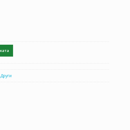
чката
:
Други