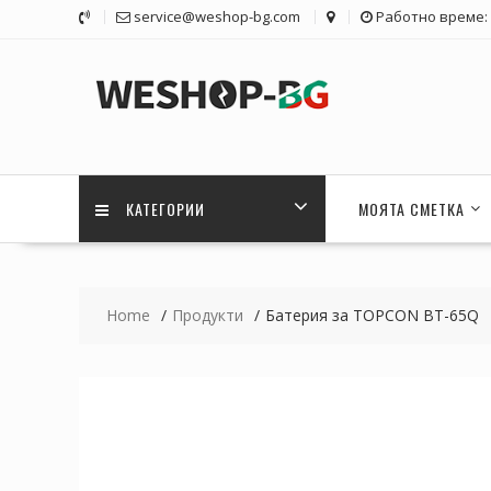
Skip
service@weshop-bg.com
Работно време: 1
to
content
КАТЕГОРИИ
МОЯТА СМЕТКА
Home
Продукти
Батерия за TOPCON BT-65Q