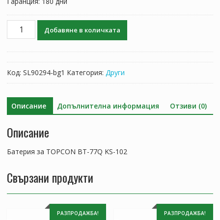
Гаранция: 180 дни
количество
Добавяне в количката
за
Батерия
за
TOPCON
Код:
SL90294-bg1
Категория:
Други
BT-
77Q
KS-
Описание
Допълнителна информация
Отзиви (0)
102
Описание
Батерия за TOPCON BT-77Q KS-102
Свързани продукти
РАЗПРОДАЖБА!
РАЗПРОДАЖБА!