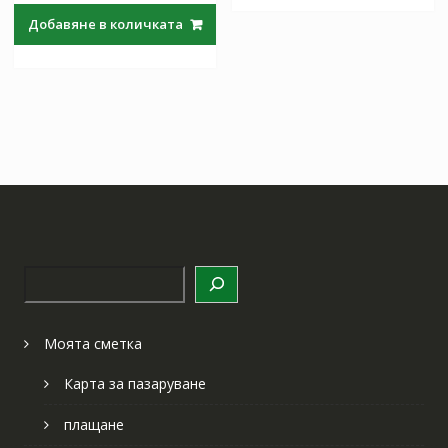
was:
е:
Добавяне в количката
154.51 лв..
89.97 лв..
Търсене
Моята сметка
Карта за пазаруване
плащане