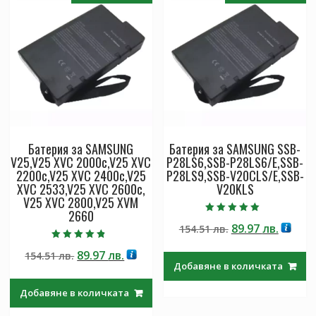
Батерия за SAMSUNG
Батерия за SAMSUNG SSB-
V25,V25 XVC 2000c,V25 XVC
P28LS6,SSB-P28LS6/E,SSB-
2200c,V25 XVC 2400c,V25
P28LS9,SSB-V20CLS/E,SSB-
XVC 2533,V25 XVC 2600c,
V20KLS
V25 XVC 2800,V25 XVM
2660
Оценено с
Original
Текущ
89.97
лв.
154.51
лв.
5.00
от 5
price
цена
Оценено с
Original
Текущата
89.97
лв.
154.51
лв.
4.50
was:
е:
от 5
Добавяне в количката
price
цена
154.51 лв..
89.97 л
was:
е:
Добавяне в количката
154.51 лв..
89.97 лв..