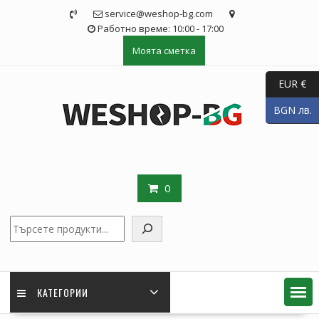
Skip
service@weshop-bg.com
to
Работно време: 10:00 - 17:00
content
Моята сметка
EUR €
BGN лв.
0
Търсене
КАТЕГОРИИ