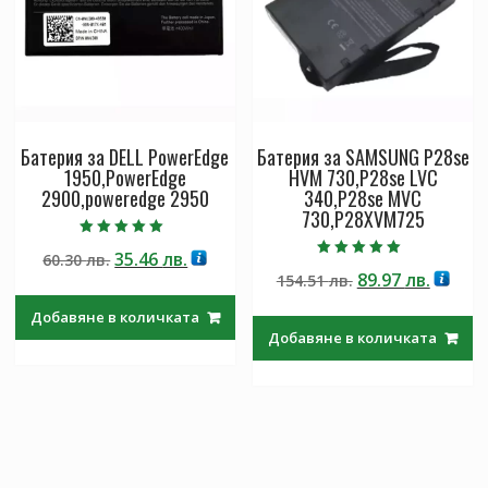
Батерия за DELL PowerEdge
Батерия за SAMSUNG P28se
1950,PowerEdge
HVM 730,P28se LVC
2900,poweredge 2950
340,P28se MVC
730,P28XVM725
Оценено с
Original
Текущата
35.46
лв.
60.30
лв.
5.00
Оценено с
от 5
Original
Текущ
89.97
лв.
price
цена
154.51
лв.
5.00
от 5
price
цена
was:
е:
Добавяне в количката
was:
е:
60.30 лв..
35.46 лв..
Добавяне в количката
154.51 лв..
89.97 л