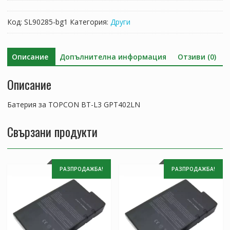
за
TOPCON
Код:
SL90285-bg1
Категория:
Други
BT-
L3
GPT402LN
Описание
Допълнителна информация
Отзиви (0)
Описание
Батерия за TOPCON BT-L3 GPT402LN
Свързани продукти
РАЗПРОДАЖБА!
РАЗПРОДАЖБА!