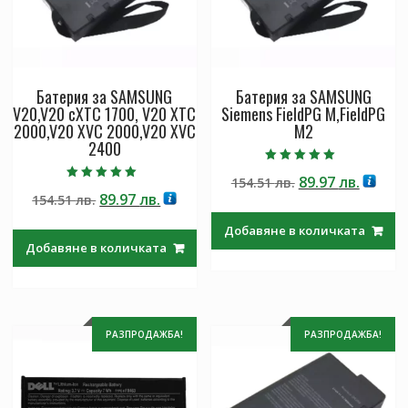
Батерия за SAMSUNG
Батерия за SAMSUNG
V20,V20 cXTC 1700, V20 XTC
Siemens FieldPG M,FieldPG
2000,V20 XVC 2000,V20 XVC
M2
2400
Оценено с
Original
Текущ
89.97
лв.
154.51
лв.
5.00
Оценено с
от 5
Original
Текущата
89.97
лв.
154.51
лв.
price
цена
5.00
от 5
price
цена
was:
е:
Добавяне в количката
was:
е:
154.51 лв..
89.97 л
Добавяне в количката
154.51 лв..
89.97 лв..
РАЗПРОДАЖБА!
РАЗПРОДАЖБА!