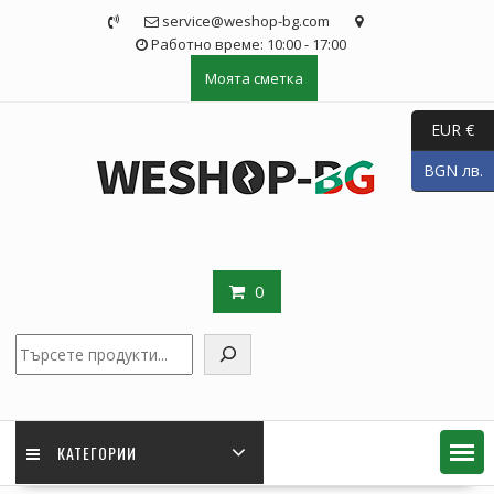
Skip
service@weshop-bg.com
to
Работно време: 10:00 - 17:00
content
Моята сметка
EUR €
BGN лв.
0
Търсене
КАТЕГОРИИ