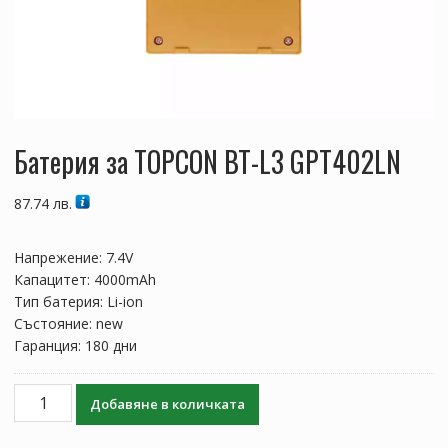
Батерия за TOPCON BT-L3 GPT402LN
87.74
лв.
Напрежение: 7.4V
Капацитет: 4000mAh
Тип батерия: Li-ion
Състояние: new
Гаранция: 180 дни
количество
Добавяне в количката
за
Батерия