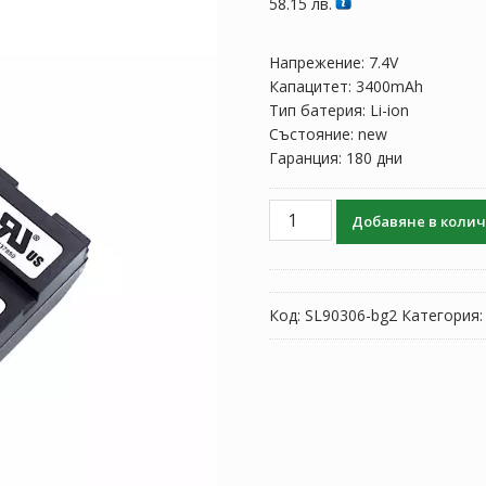
58.15
лв.
Напрежение: 7.4V
Капацитет: 3400mAh
Тип батерия: Li-ion
Състояние: new
Гаранция: 180 дни
количество
Добавяне в коли
за
Батерия
за
Trimble
Код:
SL90306-bg2
Категория
5700
5800
RTK
R6/RTK
R7/RTK
R8X
DINO03