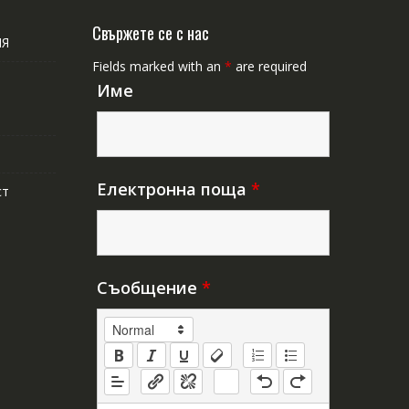
Свържете се с нас
ИЯ
Fields marked with an
*
are required
Име
Електронна поща
*
ст
Съобщение
*