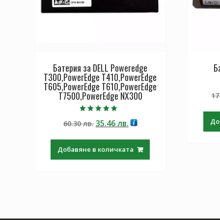
Батерия за DELL Poweredge
Б
T300,PowerEdge T410,PowerEdge
T605,PowerEdge T610,PowerEdge
T7500,PowerEdge NX300
17
Оценено с
До
Original
Текущата
35.46
лв.
60.30
лв.
5.00
от 5
price
цена
was:
е:
Добавяне в количката
60.30 лв..
35.46 лв..