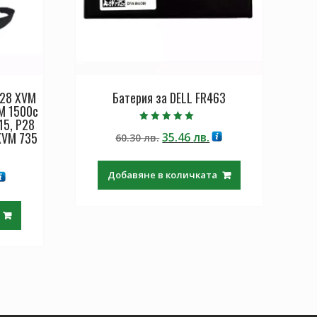
P28 XVM
Батерия за DELL FR463
M 1500c
15, P28
Оценено с
XVM 735
Original
Текущата
35.46
лв.
60.30
лв.
5.00
от 5
price
цена
was:
е:
Добавяне в количката
екущата
60.30 лв..
35.46 лв..
ена
:
.
9.97 лв..