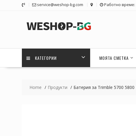
Skip
service@weshop-bg.com
Работно време: 1
to
content
КАТЕГОРИИ
МОЯТА СМЕТКА
Home
Продукти
Батерия за Trimble 5700 580