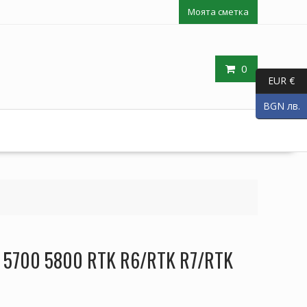
Моята сметка
0
EUR €
BGN лв.
e 5700 5800 RTK R6/RTK R7/RTK