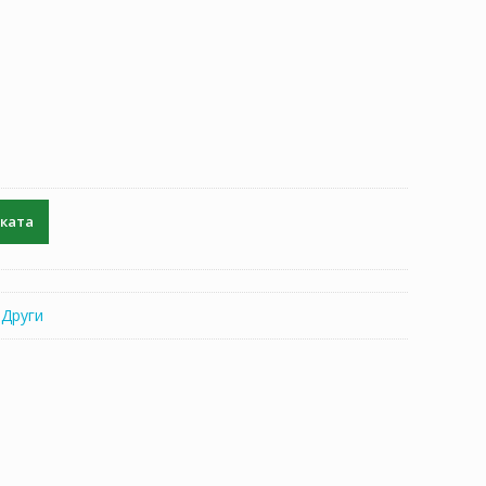
чката
:
Други