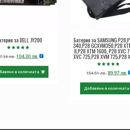
атерия за DELL JY200
Батерия за SAMSUNG P28,
340,P28 GCXVM350,P28 XT
II,P28 XTM 1600, P28 XVC 7
Оценено с
XVC 725,P28 XVM 725,P28 
Original
Текущата
104.30
лв.
7.34
лв.
5.00
от 5
price
цена
was:
е:
Оценено с
бавяне в количката
Original
Т
89.97
лв.
154.51
лв.
4.50
177.34 лв..
104.30 лв..
от 5
price
ц
was:
е
Добавяне в количката
154.51 лв.
8