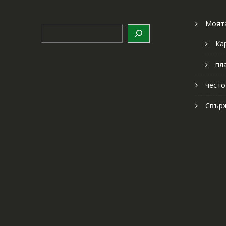
Моята
Търсене
Ка
пл
често
Свърж