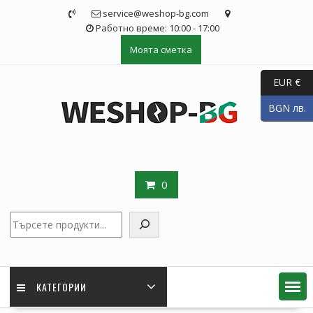
Skip
service@weshop-bg.com
to
Работно време: 10:00 - 17:00
content
Моята сметка
EUR €
BGN лв.
0
Търсене
КАТЕГОРИИ