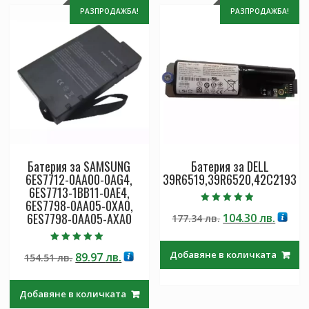
РАЗПРОДАЖБА!
РАЗПРОДАЖБА!
Батерия за SAMSUNG
Батерия за DELL
6ES7712-0AA00-0AG4,
39R6519,39R6520,42C2193
6ES7713-1BB11-0AE4,
6ES7798-0AA05-0XA0,
Оценено с
6ES7798-0AA05-AXA0
Original
Теку
104.30
лв.
177.34
лв.
4.50
от 5
price
цена
was:
е:
Оценено с
Добавяне в количката
Original
Текущата
89.97
лв.
154.51
лв.
5.00
177.34 лв..
104.30
от 5
price
цена
was:
е:
Добавяне в количката
154.51 лв..
89.97 лв..