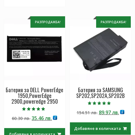
РАЗПРОДАЖБА!
РАЗПРОДАЖБА!
Батерия за DELL PowerEdge
Батерия за SAMSUNG
1950,PowerEdge
SP202,SP202A,SP202B
2900,poweredge 2950
Оценено с
Original
Текущ
89.97
лв.
154.51
лв.
4.50
Оценено с
от 5
Original
Текущата
35.46
лв.
60.30
лв.
price
цена
5.00
от 5
price
цена
was:
е:
Добавяне в количката
was:
е:
154.51 лв..
89.97 л
Добавяне в количката