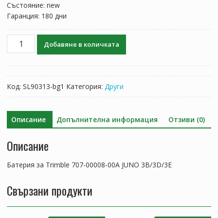
Състояние: new
Гаранция: 180 дни
количество
Добавяне в количката
за
Батерия
за
Trimble
Код:
SL90313-bg1
Категория:
Други
707-
00008-
00A
Описание
Допълнителна информация
Отзиви (0)
JUNO
3B/3D/3E
Описание
Батерия за Trimble 707-00008-00A JUNO 3B/3D/3E
Свързани продукти