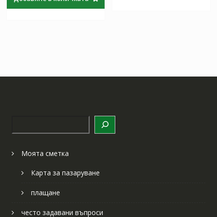
60.30 лв..
35.46 лв..
Търсене
Моята сметка
Карта за пазаруване
плащане
често задавани въпроси