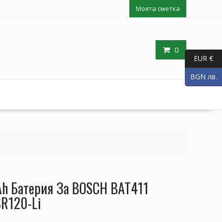
Моята сметка
0
EUR €
BGN лв.
h Батерия За BOSCH BAT411
R120-Li