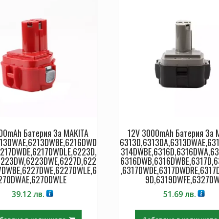
00mAh Батерия За MAKITA
12V 3000mAh Батерия За 
213DWAE,6213DWBE,6216DWD
6313D,6313DA,6313DWAE,63
6217DWDE,6217DWDLE,6223D,
314DWBE,6316D,6316DWA,63
6223DW,6223DWE,6227D,622
6316DWB,6316DWBE,6317D,
7DWBE,6227DWE,6227DWLE,6
,6317DWDE,6317DWDRE,6317
270DWAE,6270DWLE
9D,6319DWFE,6327D
39.12
лв.
51.69
лв.