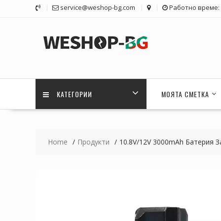
Skip
service@weshop-bg.com
Работно време: 1
to
content
КАТЕГОРИИ
МОЯТА СМЕТКА
Home
Продукти
10.8V/12V 3000mAh Батерия 