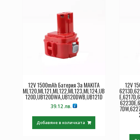
12V 1500mAh Батерия За MAKITA
12V 15
ML120,ML121,ML122,ML123,ML124,UB
6213D,6
120D,UB120DWA,UB120DWB,UB121D
E,6217D,
6223DE,
39.12
лв.
7DW,622
Добавяне в количката