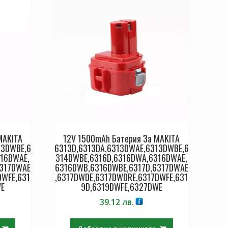
MAKITA
12V 1500mAh Батерия За MAKITA
13DWBE,6
6313D,6313DA,6313DWAE,6313DWBE,6
16DWAE,
314DWBE,6316D,6316DWA,6316DWAE,
6317DWAE
6316DWB,6316DWBE,6317D,6317DWAE
DWFE,631
,6317DWDE,6317DWDRE,6317DWFE,631
WE
9D,6319DWFE,6327DWE
39.12
лв.