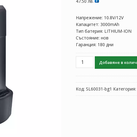
47.50
лв.
Напрежение: 10.8V/12V
Капацитет: 3000mAh
Тип батерия: LITHIUM-ION
Състояние: нов
Гаранция: 180 дни
количество
Добавяне в коли
за
10.8V/12V
3000mAh
Батерия
Код:
SL60031-bg1
Категория
За
BOSCH
BAT411
BAT412
BAT420
GSR120-
Li