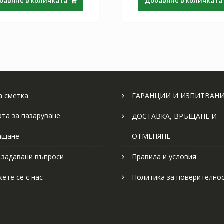
бавяне в количката
Добавяне в количката
 сметка
ГАРАНЦИИ И ИЗПИТВАН
рта за пазаруване
ДОСТАВКА, ВРЪЩАНЕ И
ащане
ОТМЕНЯНЕ
 задавани въпроси
Правила и условия
ете се с нас
Политика за поверително