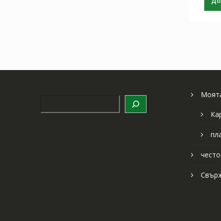
До
Моята
Търсене
Ка
пл
често
Свърж