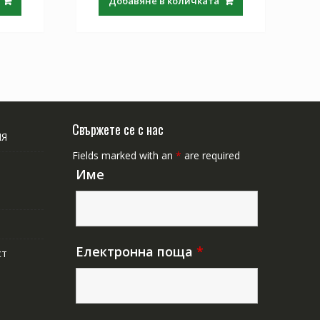
Добавяне в количката
Свържете се с нас
ИЯ
Fields marked with an
*
are required
Име
Електронна поща
*
ст