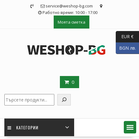
Skip
service@weshop-bg.com
to
Работно време: 10:00 - 17:00
content
Моята сметка
EUR €
BGN лв.
0
Търсене
КАТЕГОРИИ